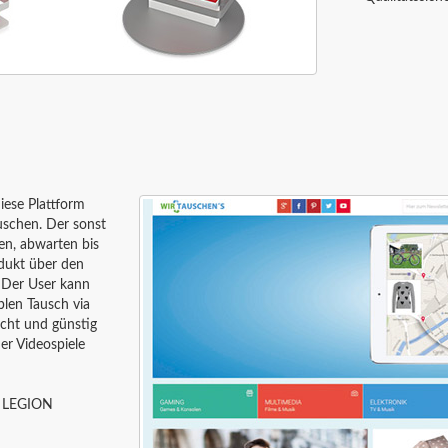
iese Plattform
auschen. Der sonst
en, abwarten bis
odukt über den
. Der User kann
blen Tausch via
icht und günstig
er Videospiele
T LEGION