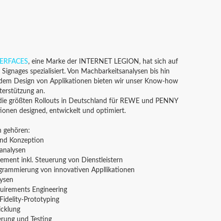
TERFACES
, eine Marke der INTERNET LEGION, hat sich auf
l Signages spezialisiert. Von Machbarkeitsanalysen bis hin
dem Design von Applikationen bieten wir unser Know-how
terstützung an.
die größten Rollouts in Deutschland für REWE und PENNY
ationen designed, entwickelt und optimiert.
n gehören:
und Konzeption
analysen
ment inkl. Steuerung von Dienstleistern
grammierung von innovativen Appllikationen
lysen
uirements Engineering
Fidelity-Prototyping
icklung
erung und Testing