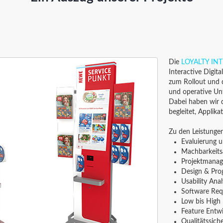
Die
LOYALTY IN
Interactive Digita
zum Rollout und 
und operative Un
Dabei haben wir 
begleitet, Applik
Zu den Leistunge
Evaluierung 
Machbarkeits
Projektmanage
Design & Pro
Usability Ana
Software Req
Low bis High 
Feature Entw
Qualitätssich